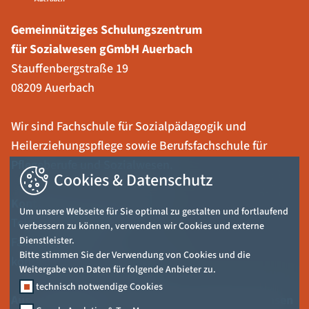
Gemeinnütziges Schulungszentrum
für Sozialwesen gGmbH Auerbach
Stauffenbergstraße 19
08209 Auerbach
Wir sind Fachschule für Sozialpädagogik und
Heilerziehungspflege sowie Berufsfachschule für
Pflegeberufe und Sozialwesen.
Cookies & Datenschutz
Kontaktieren Sie uns unter:
Um unsere Webseite für Sie optimal zu gestalten und fortlaufend
Telefon:
03744 18227-0
verbessern zu können, verwenden wir Cookies und externe
Fax: 03744 18227-2
Dienstleister.
Bitte stimmen Sie der Verwendung von Cookies und die
kontakt@sozialwesen-witt.de
Weitergabe von Daten für folgende Anbieter zu.
technisch notwendige Cookies
Aus- und Weiterbildungen für das Vogtland, Sachsen